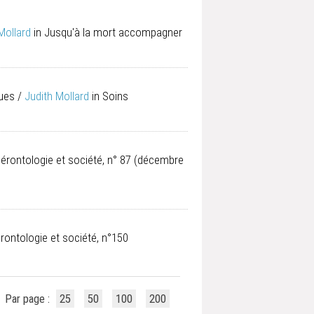
Mollard
in Jusqu'à la mort accompagner
gues
/
Judith Mollard
in Soins
Gérontologie et société, n° 87 (décembre
érontologie et société, n°150
Par page :
25
50
100
200