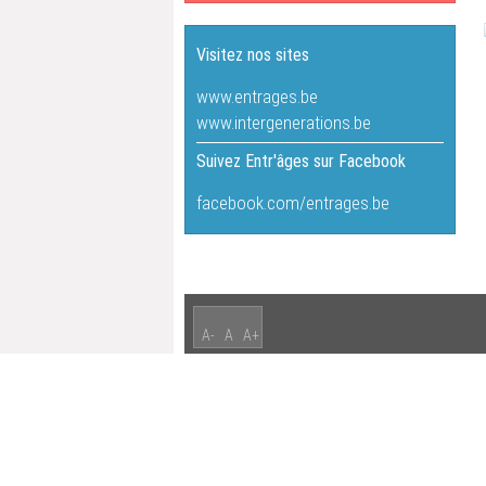
Visitez nos sites
www.entrages.be
www.intergenerations.be
Suivez Entr'âges sur Facebook
facebook.com/entrages.be
A-
A
A+