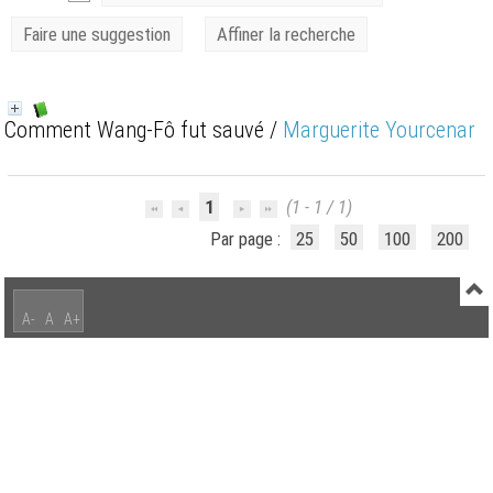
Faire une suggestion
Affiner la recherche
Comment Wang-Fô fut sauvé
/
Marguerite Yourcenar
1
(1 - 1 / 1)
Par page :
25
50
100
200
A-
A
A+