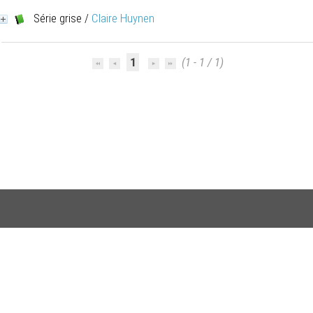
Série grise
/
Claire Huynen
1
(1 - 1 / 1)