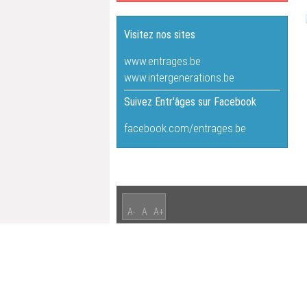
Visitez nos sites
www.entrages.be
www.intergenerations.be
Suivez Entr'âges sur Facebook
facebook.com/entrages.be
A-
A
A+