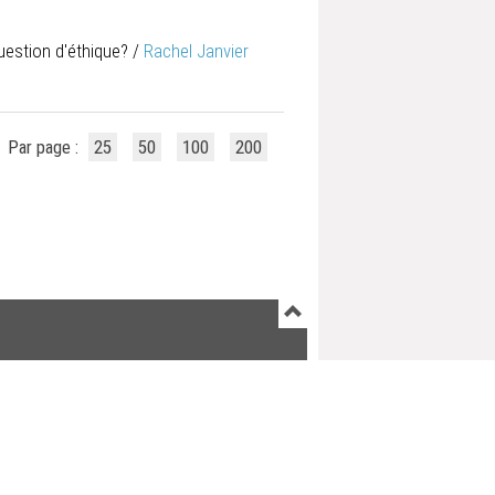
uestion d'éthique?
/
Rachel Janvier
Par page :
25
50
100
200