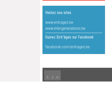
Visitez nos sites
www.entrages.be
www.intergenerations.be
Suivez Entr'âges sur Facebook
facebook.com/entrages.be
A-
A
A+