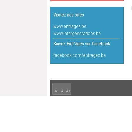
Visitez nos sites
www.entrages.be
www.intergenerations.be
Suivez Entr'âges sur Facebook
facebook.com/entrages.be
A-
A
A+