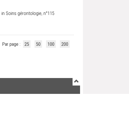
e
in Soins gérontologie, n°115
Par page :
25
50
100
200