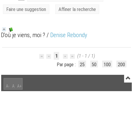
Faire une suggestion
Affiner la recherche
D'où je viens, moi ?
/
Denise Rebondy
1
(1 - 1 / 1)
Par page :
25
50
100
200
A-
A
A+