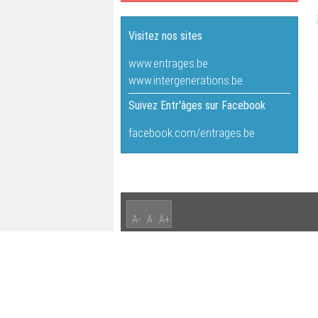
Visitez nos sites
www.entrages.be
www.intergenerations.be
Suivez Entr'âges sur Facebook
facebook.com/entrages.be
A-
A
A+