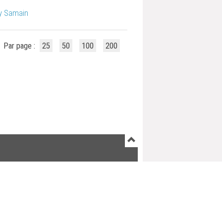
ry Samain
Par page :
25
50
100
200