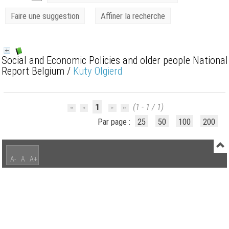
Faire une suggestion
Affiner la recherche
Social and Economic Policies and older people National
Report Belgium
/
Kuty Olgierd
1
(1 - 1 / 1)
Par page :
25
50
100
200
A-
A
A+