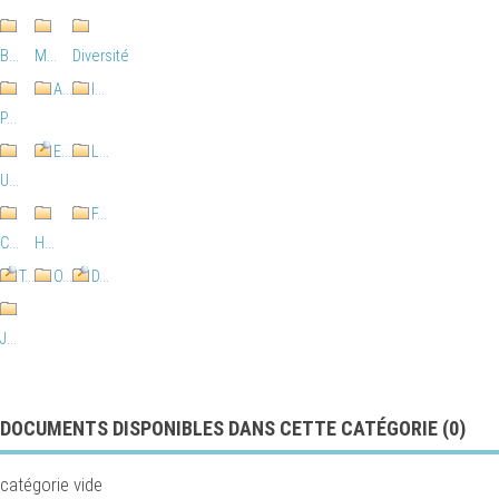
B...
M...
Diversité
A...
I...
P...
E...
L...
U...
F...
C...
H...
T...
O...
D...
J...
DOCUMENTS DISPONIBLES DANS CETTE CATÉGORIE (
0
)
catégorie vide