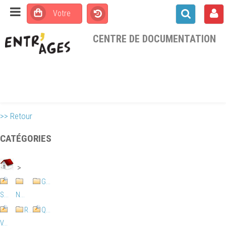
CENTRE DE DOCUMENTATION
>> Retour
CATÉGORIES
>
G...
S...
N...
R...
Q...
V...