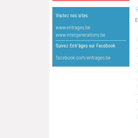
Visitez nos sites
E
www.entrages.be
www.intergenerations.be
Suivez Entr'âges sur Facebook
facebook.com/entrages.be