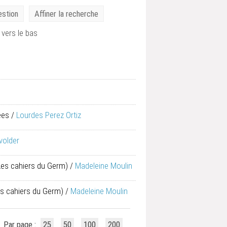
estion
Affiner la recherche
vers le bas
ées
/
Lourdes Perez Ortiz
volder
 Les cahiers du Germ)
/
Madeleine Moulin
es cahiers du Germ)
/
Madeleine Moulin
Par page :
25
50
100
200