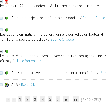
les actes+ - 2011 - Les actes+ : Vieillir dans le respect : un choix, ...
Acteurs et enjeux de la gérontologie sociale
/
Philippe Pitaud
Les actions en matière intergénérationnelle sont-elles un facteur d
famille et la société actuelles?
/
Sophie Chasse
Les activités autour de souvenirs avec des personnes âgées : une r
d'Amay
/
Liliane Veuchelen
Activités du souvenir pour enfants et personnes âgées
/
Pam
ADA
/
Ravel Dilua
1
2
3
4
5
6
(1 - 15 / 392)