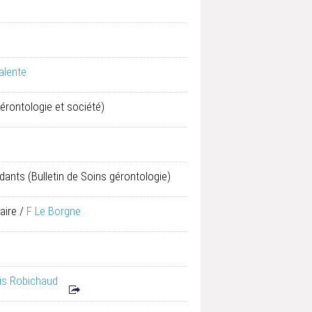
alente
Gérontologie et société)
idants
(Bulletin de Soins gérontologie)
aire
/
F Le Borgne
is Robichaud