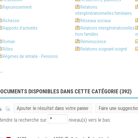
Rajeunissement
Relations
intergénérationnelles familiales
Richesse
Réseaux sociaux
Rapports d'activités
Relations intergénérationelles
hors familles
i
Roman
Réminiscence
Rôles
Relations soignant-soigné
Régimes de retraite - Pensions
..
DOCUMENTS DISPONIBLES DANS CETTE CATÉGORIE (
392
)
Ajouter le résultat dans votre panier
Faire une suggestio
tendre la recherche sur
niveau(x) vers le bas