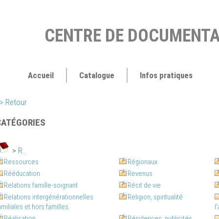
CENTRE DE DOCUMENTA
Accueil
Catalogue
Infos pratiques
> Retour
CATÉGORIES
>
R...
Ressources
Régionaux
Rééducation
Revenus
Relations famille-soignant
Récit de vie
Relations intergénérationnelles
Religion, spiritualité
amiliales et hors familles
l
Réalisation
Résidences, publicités