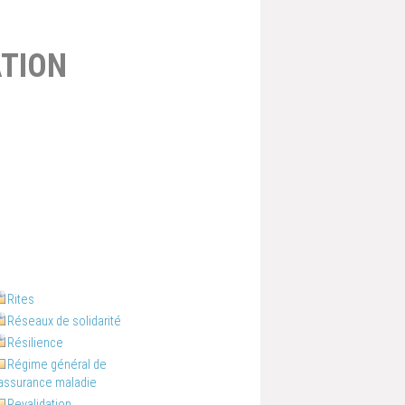
TION
Rites
Réseaux de solidarité
Résilience
Régime général de
'assurance maladie
Revalidation