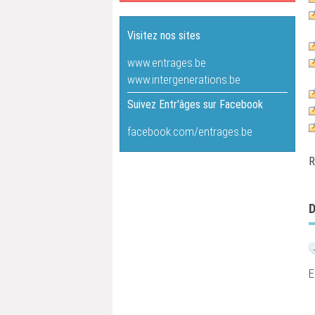
Visitez nos sites
www.entrages.be
www.intergenerations.be
Suivez Entr'âges sur Facebook
facebook.com/entrages.be
R.
E