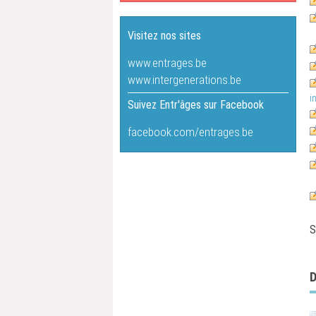
Visitez nos sites
www.entrages.be
www.intergenerations.be
i
Suivez Entr'âges sur Facebook
facebook.com/entrages.be
S.