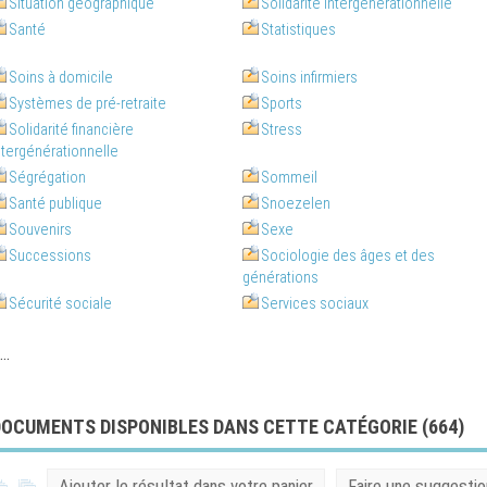
Situation géographique
Solidarité intergénérationnelle
Santé
Statistiques
Soins à domicile
Soins infirmiers
Systèmes de pré-retraite
Sports
Solidarité financière
Stress
ntergénérationnelle
Ségrégation
Sommeil
Santé publique
Snoezelen
Souvenirs
Sexe
Successions
Sociologie des âges et des
générations
Sécurité sociale
Services sociaux
..
DOCUMENTS DISPONIBLES DANS CETTE CATÉGORIE (
664
)
Ajouter le résultat dans votre panier
Faire une suggestio