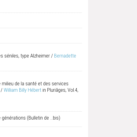
s séniles, type Alzheimer
/
Bernadette
 milieu de la santé et des services
/
William Billy Hébert
in Pluriâges, Vol.4,
e générations
(Bulletin de ...bis)