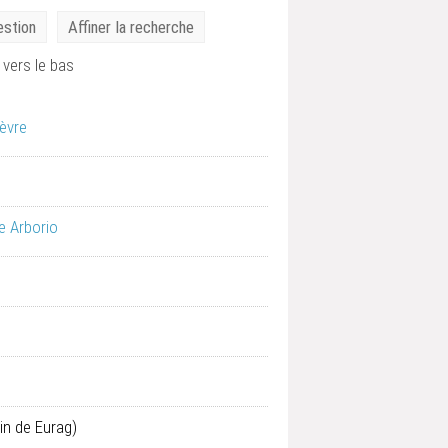
estion
Affiner la recherche
vers le bas
èvre
e Arborio
in de Eurag)