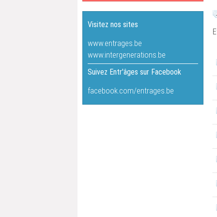
Visitez nos sites
E
www.entrages.be
www.intergenerations.be
Suivez Entr'âges sur Facebook
facebook.com/entrages.be