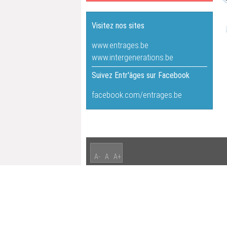
Visitez nos sites
www.entrages.be
www.intergenerations.be
Suivez Entr'âges sur Facebook
facebook.com/entrages.be
A-
A
A+