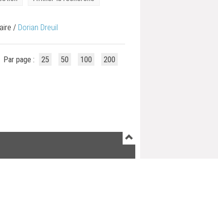
aire
/
Dorian Dreuil
Par page :
25
50
100
200