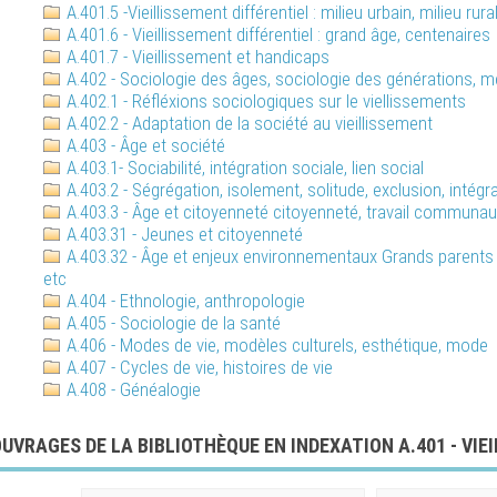
A.401.5 -Vieillissement différentiel : milieu urbain, milieu rura
A.401.6 - Vieillissement différentiel : grand âge, centenaires
A.401.7 - Vieillissement et handicaps
A.402 - Sociologie des âges, sociologie des générations, m
A.402.1 - Réfléxions sociologiques sur le viellissements
A.402.2 - Adaptation de la société au vieillissement
A.403 - Âge et société
A.403.1- Sociabilité, intégration sociale, lien social
A.403.2 - Ségrégation, isolement, solitude, exclusion, intégr
A.403.3 - Âge et citoyenneté citoyenneté, travail communautai
A.403.31 - Jeunes et citoyenneté
A.403.32 - Âge et enjeux environnementaux Grands parents p
etc
A.404 - Ethnologie, anthropologie
A.405 - Sociologie de la santé
A.406 - Modes de vie, modèles culturels, esthétique, mode
A.407 - Cycles de vie, histoires de vie
A.408 - Généalogie
UVRAGES DE LA BIBLIOTHÈQUE EN INDEXATION A.401 - VIE