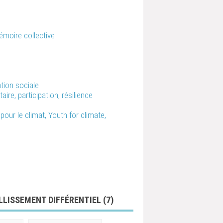
l
émoire collective
ation sociale
re, participation, résilience
our le climat, Youth for climate,
ILLISSEMENT DIFFÉRENTIEL (
7
)