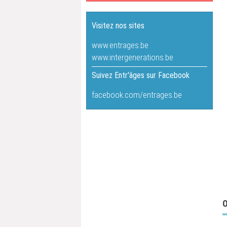
Visitez nos sites
www.entrages.be
www.intergenerations.be
Suivez Entr'âges sur Facebook
facebook.com/entrages.be
O