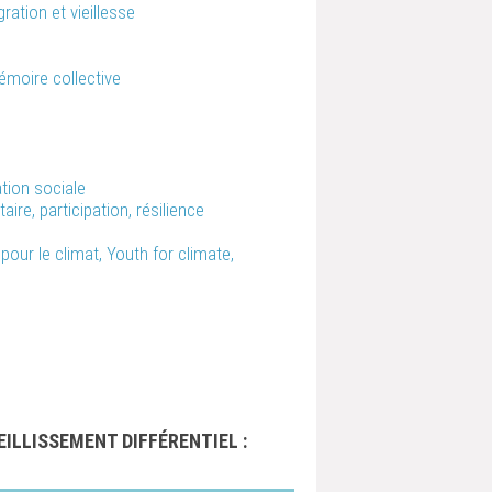
gration et vieillesse
l
émoire collective
ation sociale
re, participation, résilience
our le climat, Youth for climate,
EILLISSEMENT DIFFÉRENTIEL :