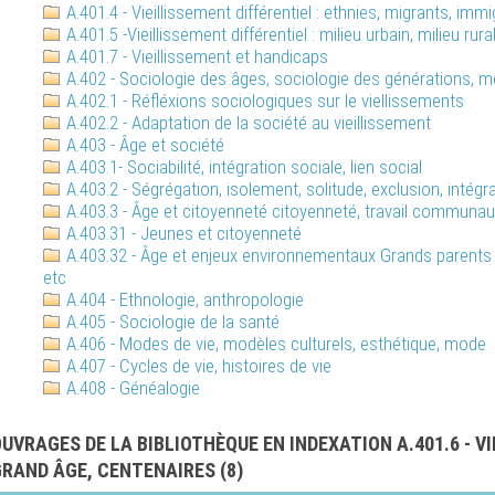
A.401.4 - Vieillissement différentiel : ethnies, migrants, immi
A.401.5 -Vieillissement différentiel : milieu urbain, milieu rura
A.401.7 - Vieillissement et handicaps
A.402 - Sociologie des âges, sociologie des générations, m
A.402.1 - Réfléxions sociologiques sur le viellissements
A.402.2 - Adaptation de la société au vieillissement
A.403 - Âge et société
A.403.1- Sociabilité, intégration sociale, lien social
A.403.2 - Ségrégation, isolement, solitude, exclusion, intégr
A.403.3 - Âge et citoyenneté citoyenneté, travail communautai
A.403.31 - Jeunes et citoyenneté
A.403.32 - Âge et enjeux environnementaux Grands parents p
etc
A.404 - Ethnologie, anthropologie
A.405 - Sociologie de la santé
A.406 - Modes de vie, modèles culturels, esthétique, mode
A.407 - Cycles de vie, histoires de vie
A.408 - Généalogie
UVRAGES DE LA BIBLIOTHÈQUE EN INDEXATION A.401.6 - VI
RAND ÂGE, CENTENAIRES (
8
)