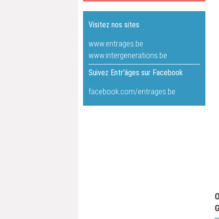
Visitez nos sites
www.entrages.be
www.intergenerations.be
Suivez Entr'âges sur Facebook
facebook.com/entrages.be
O
G