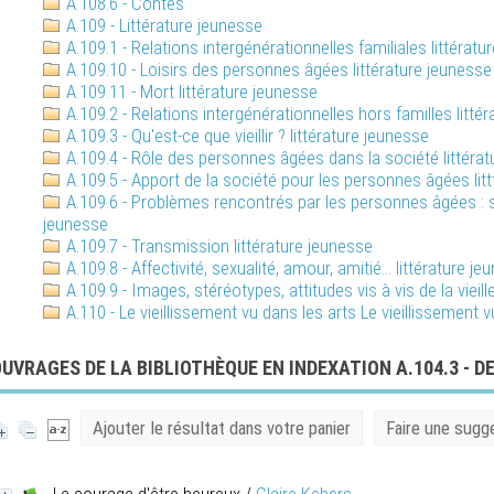
A.108.6 - Contes
A.109 - Littérature jeunesse
A.109.1 - Relations intergénérationnelles familiales littératu
A.109.10 - Loisirs des personnes âgées littérature jeunesse
A.109.11 - Mort littérature jeunesse
A.109.2 - Relations intergénérationnelles hors familles litté
A.109.3 - Qu'est-ce que vieillir ? littérature jeunesse
A.109.4 - Rôle des personnes âgées dans la société littéra
A.109.5 - Apport de la société pour les personnes âgées lit
A.109.6 - Problèmes rencontrés par les personnes âgées : soli
jeunesse
A.109.7 - Transmission littérature jeunesse
A.109.8 - Affectivité, sexualité, amour, amitié... littérature j
A.109.9 - Images, stéréotypes, attitudes vis à vis de la vieil
A.110 - Le vieillissement vu dans les arts Le vieillissement v
UVRAGES DE LA BIBLIOTHÈQUE EN INDEXATION A.104.3 - DE
Ajouter le résultat dans votre panier
Faire une sugg