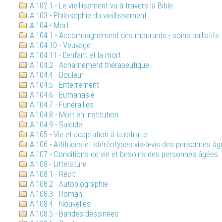
A.102.1 - Le vieillisement vu à travers la Bible
A.103 - Philosophie du vieillissement
A.104 - Mort
A.104.1 - Accompagnement des mourants - soins palliatifs
A.104.10 - Veuvage
A.104.11 - L'enfant et la mort
A.104.2 - Acharnement thérapeutique
A.104.4 - Douleur
A.104.5 - Enterrement
A.104.6 - Euthanasie
A.104.7 - Funérailles
A.104.8 - Mort en institution
A.104.9 - Suicide
A.105 - Vie et adaptation à la retraite
A.106 - Attitudes et stéréotypes vis-à-vis des personnes â
A.107 - Conditions de vie et besoins des personnes âgées
A.108 - Littérature
A.108.1 - Récit
A.108.2 - Autobiographie
A.108.3 - Roman
A.108.4 - Nouvelles
A.108.5 - Bandes dessinées