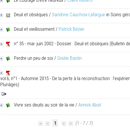
Le courage d'être heureux
/
Claire Kebers
Deuil et obsèques
/
Sandrine Cauchoix-Lafargue
in Soins gér
Deuil et vieillissement
/
Patrick Bézier
n° 35 - mai- juin 2002 - Dossier : Deuil et obsèques
(Bulletin d
Perdre un peu de soi
/
Gisèle Bastin
vol.6, n°1 - Automne 2015 - De la perte à la reconstruction : l'expérie
Pluriâges)
Vivre ses deuils au soir de la vie
/
Annick Absil
1
(1 - 7 / 7)