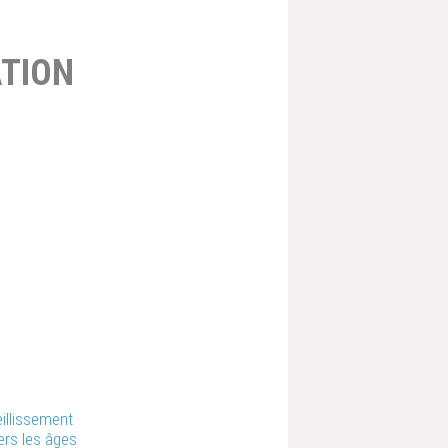
TION
eillissement
vers les âges