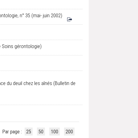
ontologie, n° 35 (mai- juin 2002)
e Soins gérontologie)
nce du deuil chez les aînés
(Bulletin de
Par page :
25
50
100
200