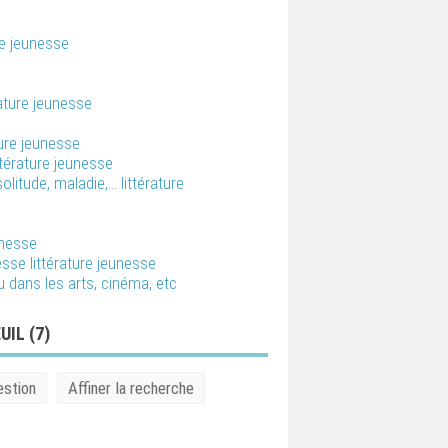
re jeunesse
rature jeunesse
ture jeunesse
ttérature jeunesse
tude, maladie,... littérature
eunesse
lesse littérature jeunesse
u dans les arts, cinéma, etc
UIL (
7
)
estion
Affiner la recherche