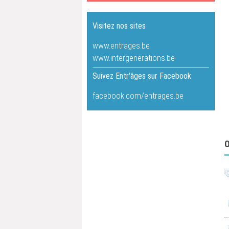
Visitez nos sites
www.entrages.be
www.intergenerations.be
Suivez Entr'âges sur Facebook
facebook.com/entrages.be
O