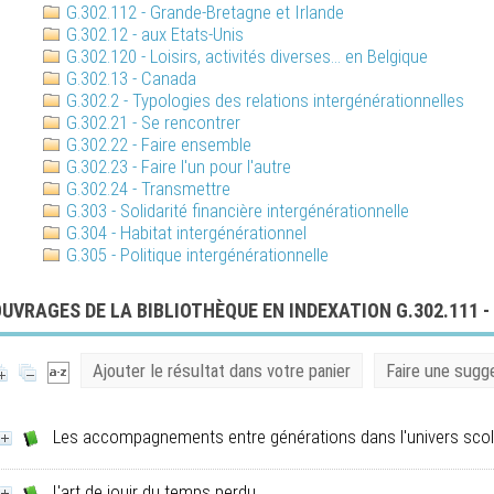
G.302.112 - Grande-Bretagne et Irlande
G.302.12 - aux Etats-Unis
G.302.120 - Loisirs, activités diverses... en Belgique
G.302.13 - Canada
G.302.2 - Typologies des relations intergénérationnelles
G.302.21 - Se rencontrer
G.302.22 - Faire ensemble
G.302.23 - Faire l'un pour l'autre
G.302.24 - Transmettre
G.303 - Solidarité financière intergénérationnelle
G.304 - Habitat intergénérationnel
G.305 - Politique intergénérationnelle
UVRAGES DE LA BIBLIOTHÈQUE EN INDEXATION G.302.111 -
Ajouter le résultat dans votre panier
Faire une sugg
Les accompagnements entre générations dans l'univers scol
L'art de jouir du temps perdu