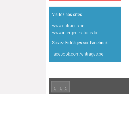
Visitez nos sites
www.entrages.be
www.intergenerations.be
Suivez Entr'âges sur Facebook
facebook.com/entrages.be
A-
A
A+