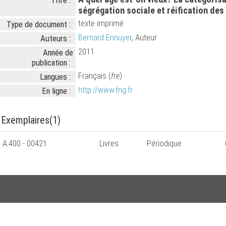
Titre :
ségrégation sociale et réification des
texte imprimé
Type de document :
Bernard Ennuyer
, Auteur
Auteurs :
2011
Année de
publication :
Français (
fre
)
Langues :
http://www.fng.fr
En ligne :
Exemplaires(1)
A.400 - 00421
Livres
Périodique