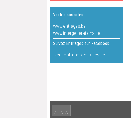
Visitez nos sites
www.entrages.be
www.intergenerations.be
Suivez Entr'âges sur Facebook
facebook.com/entrages.be
A-
A
A+