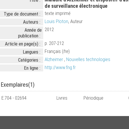
Titre :
de surveillance électronique
texte imprimé
Type de document :
Louis Ploton
, Auteur
Auteurs :
2012
Année de
publication :
p. 207-212
Article en page(s) :
Français (
fre
)
Langues :
Alzheimer
,
Nouvelles technologies
Catégories :
http://www.fng.fr
En ligne :
Exemplaires(1)
E.704 - 02694
Livres
Périodique