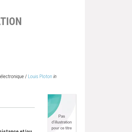
TION
 électronique
/
Louis Ploton
in
ssistance et/ou