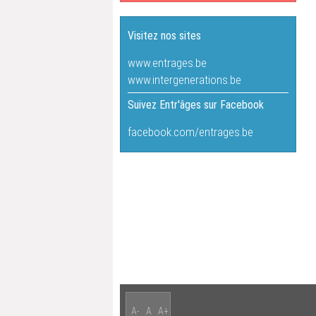
Visitez nos sites
www.entrages.be
www.intergenerations.be
Suivez Entr'âges sur Facebook
facebook.com/entrages.be
A-
A
A+