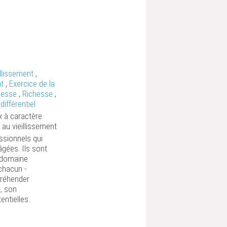
llissement
,
nt
,
Exercice de la
llesse
,
Richesse
,
différentiel
x à caractère
 au vieillissement
ssionnels qui
gées. Ils sont
u domaine
chacun -
ppréhender
, son
entielles.