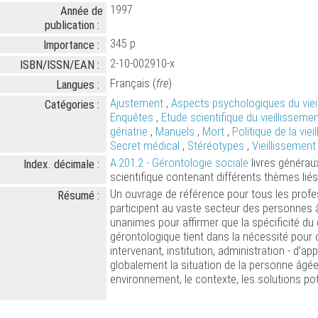
1997
Année de
publication :
345 p
Importance :
2-10-002910-x
ISBN/ISSN/EAN :
Français (
fre
)
Langues :
Ajustement
,
Aspects psychologiques du viei
Catégories :
Enquêtes
,
Etude scientifique du vieillisseme
gériatrie
,
Manuels
,
Mort
,
Politique de la viei
Secret médical
,
Stéréotypes
,
Vieillissement 
A.201.2 - Gérontologie sociale
livres générau
Index. décimale :
scientifique contenant différents thèmes liés
Un ouvrage de référence pour tous les profe
Résumé :
participent au vaste secteur des personnes â
unanimes pour affirmer que la spécificité d
gérontologique tient dans la nécessité pour 
intervenant, institution, administration - d’a
globalement la situation de la personne âgée
environnement, le contexte, les solutions pot