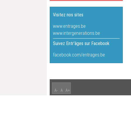
Visitez nos sites
www.entrages.be
www.intergenerations.be
Suivez Entr'âges sur Facebook
facebook.com/entrages.be
A-
A
A+