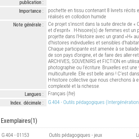
publication :
pochette en tissu contenant 8 livrets récits e
Importance :
réalisés en collodion humide
Ce projet s’inscrit dans la suite directe de «
Note générale :
et d’esprit« . H-hisoire(s) de femmes est un 
projette dans l’Histoire avec un grand «H» au
d’histoires individuelles et sensibles d’habita
Chaque participante est amenée à se balader
de son pays d’origine, et de faire des aller-re
ARCHIVES, SOUVENIRS et FICTION en utilisant 
photographie ou l’écriture. Bruxelles est une v
multiculturelle. Elle est belle ainsi ! C’est dan
H-histoire collective que nous cherchons à e
complexité et la richesse.
Français (
fre
)
Langues :
G.404 - Outils pédagogiques (Intergénération
Index. décimale :
Exemplaires(1)
G.404 - 01153
Outils pédagogiques - jeux
L