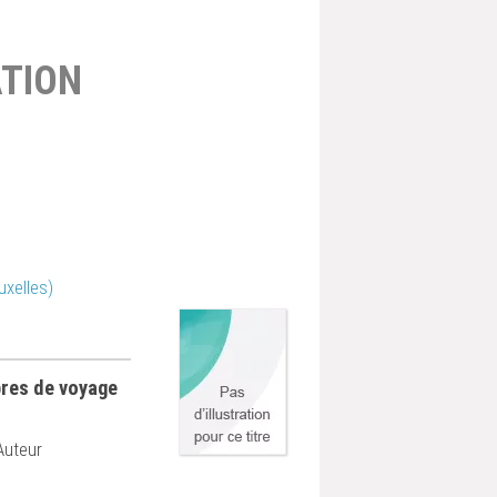
TION
uxelles)
bres de voyage
 Auteur