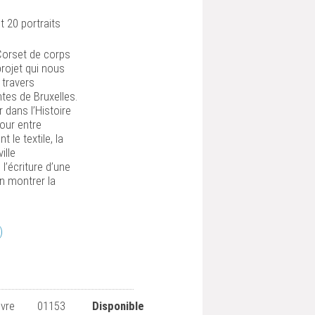
t 20 portraits
 Corset de corps
projet qui nous
 travers
ntes de Bruxelles.
 dans l’Histoire
tour entre
le textile, la
ille
s l’écriture d’une
n montrer la
)
ivre
01153
Disponible