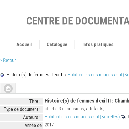
CENTRE DE DOCUMENTA
Accueil
Catalogue
Infos pratiques
> Retour
Histoire(s) de femmes d'exil II
/
Habitant.e.s des images asbl (Br
Histoire(s) de femmes d'exil II : Cham
Titre :
objet à 3 dimensions, artefacts, ...
Type de document :
Habitant.e.s des images asbl (Bruxelles)
,
Auteurs :
2017
Année de