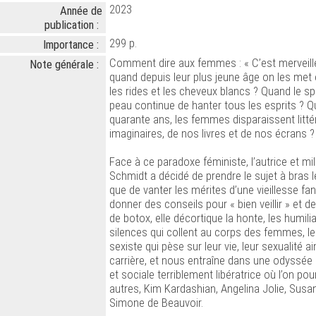
2023
Année de
publication :
299 p.
Importance :
Comment dire aux femmes : « C’est merveilleux
Note générale :
quand depuis leur plus jeune âge on les met
les rides et les cheveux blancs ? Quand le spe
peau continue de hanter tous les esprits ? 
quarante ans, les femmes disparaissent litt
imaginaires, de nos livres et de nos écrans ?
Face à ce paradoxe féministe, l’autrice et mil
Schmidt a décidé de prendre le sujet à bras l
que de vanter les mérites d’une vieillesse f
donner des conseils pour « bien veillir » et de
de botox, elle décortique la honte, les humilia
silences qui collent au corps des femmes, l
sexiste qui pèse sur leur vie, leur sexualité ai
carrière, et nous entraîne dans une odyssée i
et sociale terriblement libératrice où l’on pou
autres, Kim Kardashian, Angelina Jolie, Susa
Simone de Beauvoir.