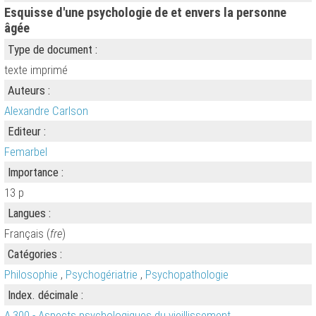
Esquisse d'une psychologie de et envers la personne
âgée
Type de document :
texte imprimé
Auteurs :
Alexandre Carlson
Editeur :
Femarbel
Importance :
13 p
Langues :
Français (
fre
)
Catégories :
Philosophie
,
Psychogériatrie
,
Psychopathologie
Index. décimale :
A.300 - Aspects psychologiques du vieillissement