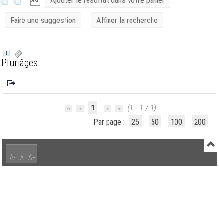
Ajouter le résultat dans votre panier
Faire une suggestion
Affiner la recherche
Pluriâges
1
(1 - 1 / 1)
Par page :
25
50
100
200
A-
A
A+