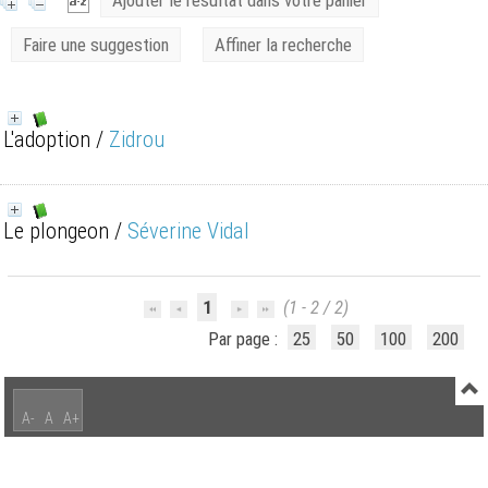
Ajouter le résultat dans votre panier
Faire une suggestion
Affiner la recherche
L'adoption
/
Zidrou
Le plongeon
/
Séverine Vidal
1
(1 - 2 / 2)
Par page :
25
50
100
200
A-
A
A+