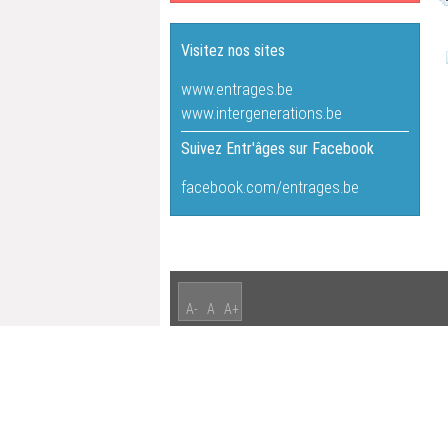
Visitez nos sites
www.entrages.be
www.intergenerations.be
Suivez Entr'âges sur Facebook
facebook.com/entrages.be
A-
A
A+