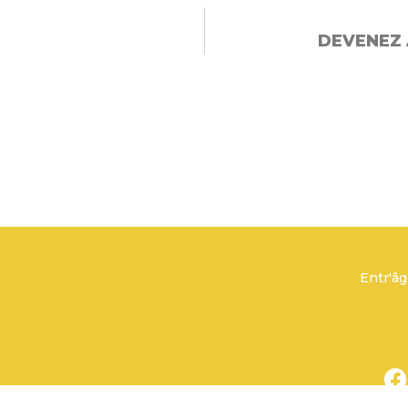
DEVENEZ 
Entr'âg