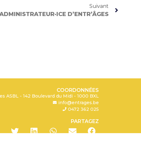
Suivant
ADMINISTRATEUR·ICE D’ENTR’ÂGES
COORDONNÉES
es ASBL - 142 Boulevard du Midi - 1000 BXL
info@entrages.be
0472 362 025
PARTAGEZ