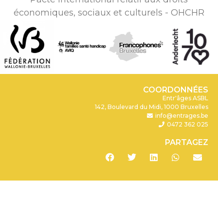
économiques, sociaux et culturels - OHCHR
COORDONNÉES
Entr'âges ASBL
142, Boulevard du Midi, 1000 Bruxelles
info@entrages.be
0472 362 025
PARTAGEZ